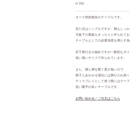
H 750
オーク材総無垢のテーブルです。
見た目はシンプルですが、脚もしっか
天板下の幕板もきっちりと作られてお
テーブルとしての必要強度を満たす為
若干奥行きが細めですが一般的なダイ
使い易いサイズで作られています。
また、脚と脚を繋ぐ貫が無いので、
椅子とあわせる場合には脚が入れ易く
ディスプレイとして使う際にはテーブ
使い勝手の良いテーブルです。
お問い合わせ／ご注文はこちら