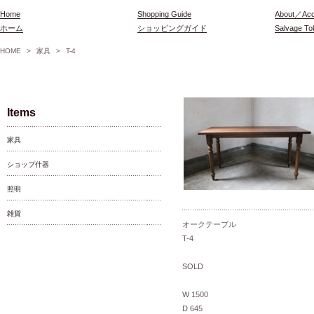
Home
Shopping Guide
About／Ac
ホーム
ショッピングガイド
Salvage 
HOME
>
家具
>
T-4
Items
家具
ショップ什器
照明
雑貨
オークテーブル
T-4
SOLD
W 1500
D 645